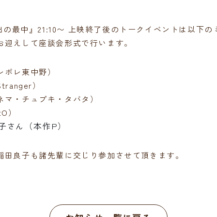
脱出の最中』21:10〜 上映終了後のトークイベントは以下
お迎えして座談会形式で行います。
レポレ東中野）
ranger）
ネマ・チュプキ・タバタ）
tO）
子
（本作P）
さん
稲田良子も諸先輩に交じり参加させて頂きます。