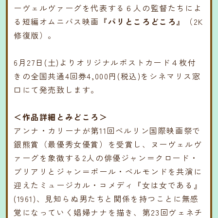
ーヴェルヴァーグを代表する６人の監督たちによ
る短編オムニバス映画
『パリところどころ』
（2K
修復版）。
6月27日(土)よりオリジナルポストカード４枚付
きの全国共通4回券4,000円(税込)をシネマリス窓
口にて発売致します。
＜作品詳細とみどころ＞
アンナ・カリーナが第11回ベルリン国際映画祭で
銀熊賞（最優秀女優賞）を受賞し、ヌーヴェルヴ
ァーグを象徴する2人の俳優ジャン＝クロード・
ブリアリとジャン＝ポール・ベルモンドを共演に
迎えたミュージカル・コメディ『女は女である』
(1961)、見知らぬ男たちと関係を持つことに無感
覚になっていく娼婦ナナを描き、第23回ヴェネチ