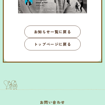
お知らせ一覧に戻る
トップページに戻る
お問い合わせ