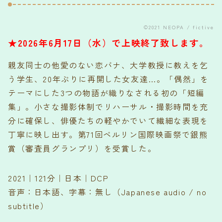
©2021 NEOPA / fictive
★2026年6月17日（水）で上映終了致します。
親友同士の他愛のない恋バナ、大学教授に教えを乞
う学生、20年ぶりに再開した女友達…。「偶然」を
テーマにした3つの物語が織りなされる初の「短編
集」。小さな撮影体制でリハーサル・撮影時間を充
分に確保し、俳優たちの軽やかでいて繊細な表現を
丁寧に映し出す。第71回ベルリン国際映画祭で銀熊
賞（審査員グランプリ）を受賞した。
2021｜121分｜日本｜DCP
音声：日本語、字幕：無し（Japanese audio / no
subtitle）