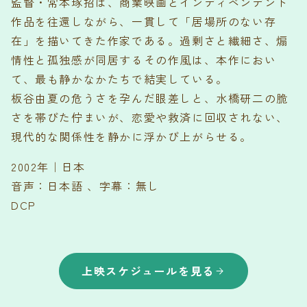
監督・常本琢招は、商業映画とインディペンデント
作品を往還しながら、一貫して「居場所のない存
在」を描いてきた作家である。過剰さと繊細さ、煽
情性と孤独感が同居するその作風は、本作におい
て、最も静かなかたちで結実している。
板谷由夏の危うさを孕んだ眼差しと、水橋研二の脆
さを帯びた佇まいが、恋愛や救済に回収されない、
現代的な関係性を静かに浮かび上がらせる。
2002年｜日本
音声：日本語 、字幕：無し
DCP
上映スケジュールを見る