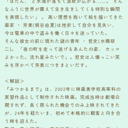
「ぽたん、 と水滴が落ちて波紋が広がる......。 そん
なふうに世界が震えて生き生きしてくる特別な瞬間
を表現したい」 。 高い理想を抱いて絵を描いてきた
画家 ・ 芳美(板谷由夏)は挫折して自分を見失い、
今は電車の中で盗みを働く日々を送っていた。
そんな彼女の前に現れた謎の青年 ・ 哲史(水橋研
二)。 「夜の町を走って逃げるあんたの姿、 カッコ
よかった。流れ星みたいで」。哲史は人懐っこい笑
みを浮かべて芳美につきまといだす。
＜解説＞
『みつかるまで』は、2002年に映画美学校高等科の
実習作品として制作された映画。完成当時は劇場公
開されず、長く限られた機会でのみ上映されてきた
が、24年を経たいま、初めて本格的に観客と向き合
う時を迎えた。