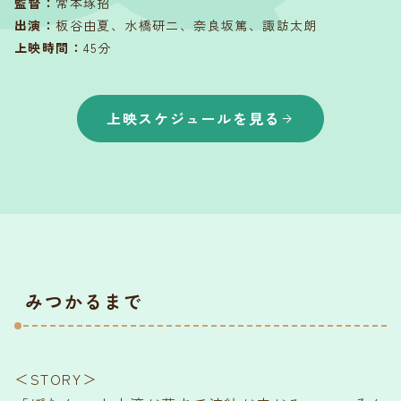
監督
：
常本琢招
出演
：
板谷由夏、水橋研二、奈良坂篤、諏訪太朗
上映時間
：
45分
上映スケジュールを見る
みつかるまで
＜STORY＞