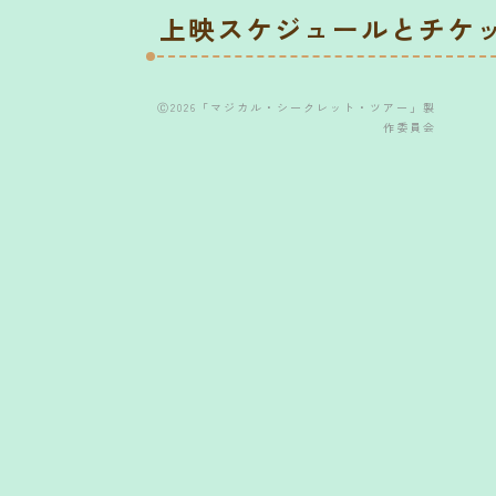
上映スケジュールとチケ
Ⓒ2026「マジカル・シークレット・ツアー」製
作委員会