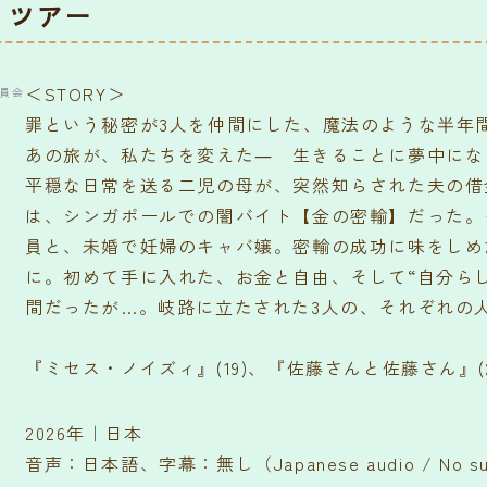
・ツアー
＜STORY＞
委員会
罪という秘密が3人を仲間にした、魔法のような半年
あの旅が、私たちを変えた― 生きることに夢中にな
平穏な日常を送る二児の母が、突然知らされた夫の借
は、シンガポールでの闇バイト【金の密輸】だった。
員と、未婚で妊婦のキャバ嬢。密輸の成功に味をしめ
に。初めて手に入れた、お金と自由、そして“自分ら
間だったが…。岐路に立たされた3人の、それぞれの
『ミセス・ノイズィ』(19)、『佐藤さんと佐藤さん』
2026年｜日本
音声：日本語、字幕：無し（Japanese audio / No sub