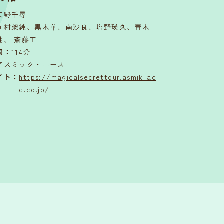
天野千尋
有村架純、黒木華、南沙良、塩野瑛久、青木
柚、 斎藤工
間
：
114分
アスミック・エース
イト：
https://magicalsecrettour.asmik-ac
e.co.jp/