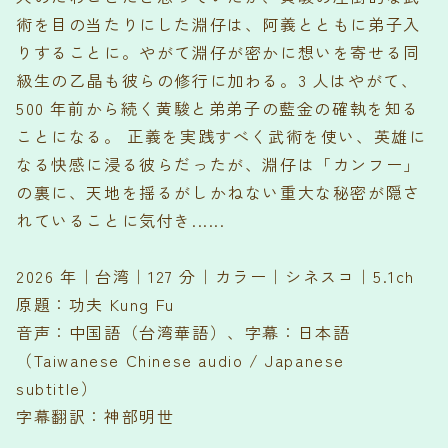
術を目の当たりにした淵仔は、阿義とともに弟子入
りすることに。やがて淵仔が密かに想いを寄せる同
級生の乙晶も彼らの修行に加わる。3 人はやがて、
500 年前から続く黄駿と弟弟子の藍金の確執を知る
ことになる。 正義を実践すべく武術を使い、英雄に
なる快感に浸る彼らだったが、淵仔は「カンフー」
の裏に、天地を揺るがしかねない重大な秘密が隠さ
れていることに気付き......
2026 年｜台湾｜127 分｜カラー｜シネスコ｜5.1ch
原題：功夫 Kung Fu
音声：中国語（台湾華語）、字幕：日本語
（Taiwanese Chinese audio / Japanese
subtitle）
字幕翻訳：神部明世