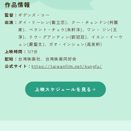
作品情報
監督
：
ギデンズ・コー
出演
：
ダイ・リーレン(戴立忍)、クー・チェンドン(柯震
東)、ベラント・チュウ(朱軒洋)、ワン・ ジン(王
淨)、リウ・グアンティン(劉冠廷)、イエン・イーウ
ェン(嚴藝文)、ガオ・インシェン(高英軒)
上映時間
：
127分
配給
：
台湾映画社、台湾映画同好会
公式サイト：
https://taiwanfilm.net/kungfu/
上映スケジュールを見る