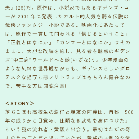
夫』(26)だ。原作は、小説家でもあるギデンズ・コ
ーが 2001 年に発表したカルト的人気を誇る伝説の
武侠ファンタジー小説である。映画化にあたって
は、原作で一貫して問われる「信じるということ」
「正義とはなにか」「カンフーとはなにか」はその
ままに、大胆な改編を施し、見る者を魅惑のギデン
ズ“中二病”ワールドへと誘(いざな)う。少年漫画の
ような純粋な世界観ながらも、ギデンズらしいグロ
テスクな描写と悪ノリトラップはもちろん健在なの
で、苦手な方は閲覧注意!
＜STORY＞
落ちこぼれ高校生の淵仔と親友の阿義は、自称「500
年の眠りから目覚め、比類なき武術を身につけた」
という謎の流れ者・黄駿と出会う。最初はただの奇
人のたわごとだと思っていたが、黄駿の圧倒的な武