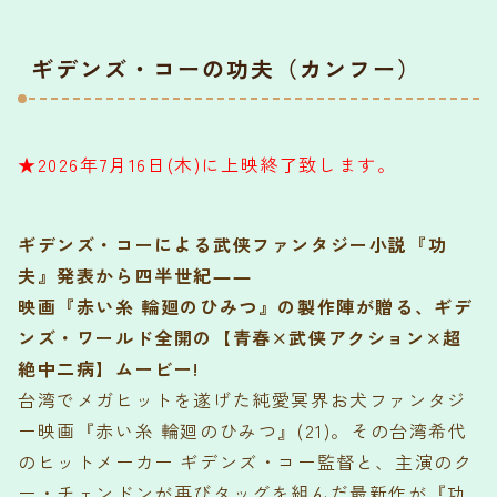
ギデンズ・コーの功夫（カンフー）
★2026年7月16日(木)に上映終了致します。
ギデンズ・コーによる武侠ファンタジー小説『功
夫』発表から四半世紀――
映画『赤い糸 輪廻のひみつ』の製作陣が贈る、ギデ
ンズ・ワールド全開の【青春×武侠アクション×超
絶中二病】ムービー!
台湾でメガヒットを遂げた純愛冥界お犬ファンタジ
ー映画『赤い糸 輪廻のひみつ』(21)。その台湾希代
のヒットメーカー ギデンズ・コー監督と、主演のク
ー・チェンドンが再びタッグを組んだ最新作が『功