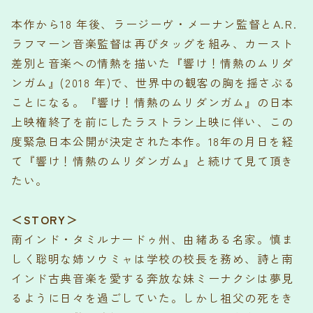
本作から18 年後、ラージーヴ・メーナン監督とA.R.
ラフマーン音楽監督は再びタッグを組み、カースト
差別と音楽への情熱を描いた『響け！情熱のムリダ
ンガム』(2018 年)で、世界中の観客の胸を揺さぶる
ことになる。『響け！情熱のムリダンガム』の日本
上映権終了を前にしたラストラン上映に伴い、この
度緊急日本公開が決定された本作。18年の月日を経
て『響け！情熱のムリダンガム』と続けて見て頂き
たい。
＜STORY＞
南インド・タミルナードゥ州、由緒ある名家。慎ま
しく聡明な姉ソウミャは学校の校長を務め、詩と南
インド古典音楽を愛する奔放な妹ミーナクシは夢見
るように日々を過ごしていた。しかし祖父の死をき