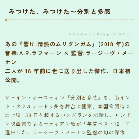
みつけた、みつけた〜分別と多感
V Creations / Kalaippuli S.Thanu
あの『響け!情熱のムリダンガム』(2018 年)の
音楽:A.R.ラフマーン × 監督:ラージーヴ・メー
ナン
二人が 18 年前に世に送り出した傑作、日本初
公開。
ジェイン・オースティン『分別と多感』を、南イン
ド・タミルナードゥ州を舞台に翻案。本国公開時に
は上映 150 日を超えるロングランを記録し、ロンド
ン映画祭ではガーディアン紙が「年間ベスト12」に
選出した、ラージーヴ・メーナン監督の幻の傑作