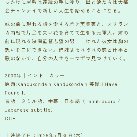
っかけに屋敷は遠縁の手に渡り、母と娘たちは大都
会チェンナイで新しい人生を始めることになる。
妹の前に現れる詩を愛する若き実業家と、スリラン
カ内戦で片足を失い花を育てて生きる元軍人。姉の
前に現れる映画監督志望の男——けれど彼女は胸の
想いを口にできない。姉妹はそれぞれの恋と仕事と
歌のなかで、自分の人生を一つずつ見つけていく。
2000年｜インド｜カラー
原題:Kandukondain Kandukondain 英題:I Have
Found It
言語：タミル語、字幕：日本語（Tamili audio /
Japanese subtitle）
DCP
上映終了日：2026年7月30日(木)