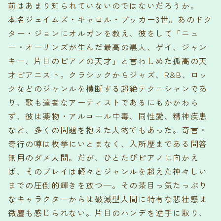
前はあまり知られていないのではないだろうか。
本名ジェイムズ・キャロル・ブッカー3世。あのドク
ター・ジョンにオルガンを教え、彼をして「ニュ
ー・オーリンズが生んだ最高の黒人、ゲイ、ジャン
キー、片目のピアノの天才」と言わしめた孤高の天
才ピアニスト。クラシックからジャズ、R&B、ロッ
クなどのジャンルを横断する超絶テクニシャンであ
り、歌も達者なアーティストであるにもかかわら
ず、彼は薬物・アルコール中毒、同性愛、精神疾患
など、多くの問題を抱えた人物でもあった。奇言・
奇行の噂は枚挙にいとまなく、入所歴まである問答
無用のダメ人間。だが、ひとたびピアノに向かえ
ば、そのプレイは軽々とジャンルを超えた神々しい
までの圧倒的輝きを放つ─。その茶目っ気たっぷり
なキャラクターからは破滅型人間に特有な悲壮感は
微塵も感じられない。片目のハンデを逆手に取り、