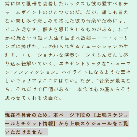
常に粋な眼帯を装着したルックスも彼の愛すべきチ
ャームポイントのひとつなのだ。だが、誰にも言え
ない苦しみや悲しみを抱えた彼の音楽や演奏には、
どこか切なさ、儚さを感じさせるものがある。わず
か43歳という短い人生を生まれ故郷ニュー・オーリ
ンズに捧げた、この知られざるミュージシャンの生
涯を、エモーショナルな演奏シーンをふんだんに盛
り込み紐解いていく、エキセントリックな“ヒューマ
ン”ノンフィクション。ハイライトになるような華々
しいキャリアはここにはない。だが、“音楽が最高な
ら、それだけで価値がある”─本作は心の底からそう
思わせてくれる映画だ。
現在不具合のため、本ページ下段の【上映スケジュ
ールとチケット情報】から上映スケジュールをご覧
いただけません。