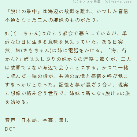
(C)キノコヤ映画 (C)Primo Vere
『脱出の最中』は海辺の故郷を離れ、いつしか音信
不通となった二人の姉妹のものがたり。
姉(くーちゃん)はひとり都会で暮らしているが、単
調な毎日に生きる意味を見失っていた。ある日突
然、妹(さきちゃん)は姉に電話をかける。「海、行
かん?」姉は久しぶりの妹からの連絡に驚くが、二人
は故郷ではない海辺で会うことにする。かつて一緒
に読んだ一編の詩が、共通の記憶と感情を呼び覚ま
すきっかけとなった。記憶と夢が混ざり合い、現実
と想像が絡み合う世界で、姉妹は新たな<脱出>の旅
を始める。
音声：日本語、字幕：無し
DCP