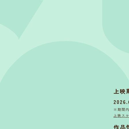
上映
2026.
※期間
上映ス
作品