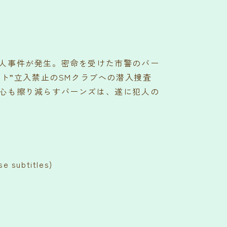
人事件が発生。密命を受けた市警のバー
ート”立入禁止のSMクラブへの潜入捜査
心も擦り減らすバーンズは、遂に犯人の
subtitles)