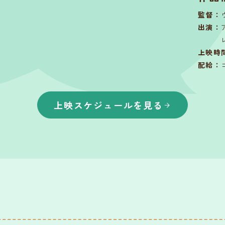
監督
：
出演
：
上映時
配給
：
上映スケジュールを見る