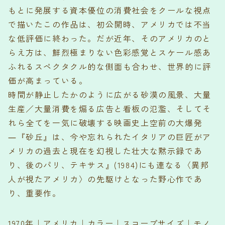
もとに発展する資本優位の消費社会をクールな視点
で描いたこの作品は、初公開時、アメリカでは不当
な低評価に終わった。だが近年、そのアメリカのと
らえ方は、鮮烈極まりない色彩感覚とスケール感あ
ふれるスペクタクル的な側面も合わせ、世界的に評
価が高まっている。
時間が静止したかのように広がる砂漠の風景、大量
生産／大量消費を煽る広告と看板の氾濫、そしてそ
れら全てを一気に破壊する映画史上空前の大爆発
―『砂丘』は、今や忘れられたイタリアの巨匠がア
メリカの過去と現在を幻視した壮大な黙示録であ
り、後のパリ、テキサス』(1984)にも連なる〈異邦
人が視たアメリカ〉の先駆けとなった野心作であ
り、重要作。
1970年｜アメリカ｜カラー｜スコープサイズ｜モノ