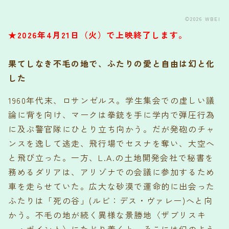
©2026 WBEI
★2026年4月21日（火）で上映終了します。
果てしなき不毛の地で、ふたりの愛と自由は幻と化
した
1960年代末、ロサンゼルス。学生集会での虚しい議
論に背を向け、マークは拳銃を手に学内で弾圧行為
に及ぶ警官隊にひとり立ち向かう。だが発砲のチャ
ンスを逸して逃走、飛行場でセスナを奪い、大空へ
と飛び立った。一方、L.A.の土地開発会社で秘書を
務めるダリアは、アリゾナでの会議に参加するため
車を走らせていた。広大な砂漠で運命的に出会った
ふたりは「死の谷」(ルビ：デス・ヴァレー)へと向
かう。不毛の地が続く異様な景勝地〈ザブリスキ