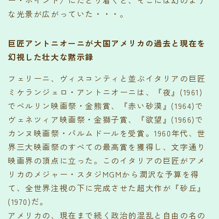
ー・ポイント〉にたどり着くと、そこには幻のよう
な光景が広がっていた・・・。
巨匠アントニオーニが大国アメリカの過去と現在を
幻視した壮大な黙示録
フェリーニ、ヴィスコンティと並ぶイタリアの巨匠
ミケランジェロ・アントニオーニは、『夜』(1961)
でベルリン映画祭・金熊賞、『赤い砂漠』(1964)で
ヴェネツィア映画祭・金獅子賞、『欲望』(1966)で
カンヌ映画祭・パルムドールを受賞。1960年代、世
界三大映画祭のすべての最高賞を獲得し、文字通り
映画界の頂点に立った。このイタリアの巨匠がアメ
リカのメジャー・スタジMGMから潤沢な予算を得
て、全世界注視の下に完成させた超大作が『砂丘』
(1970)だ。
アメリカの、現在まで続く政治的混乱と自由の名の