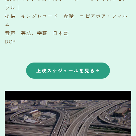
ラル｜
提供 キングレコード 配給 コピアポア・フィル
ム
音声：英語、字幕：日本語
DCP
上映スケジュールを見る