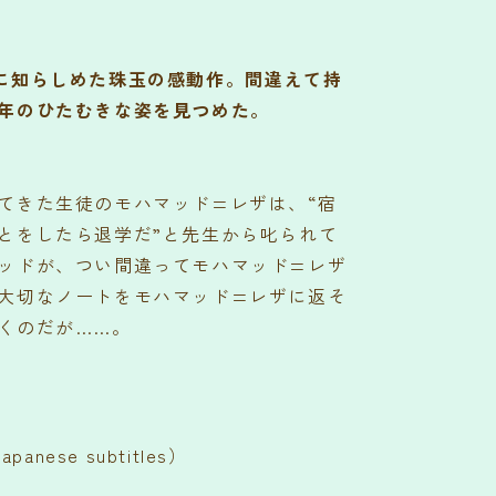
に知らしめた珠玉の感動作。間違えて持
年のひたむきな姿を見つめた。
てきた生徒のモハマッド=レザは、“宿
とをしたら退学だ”と先生から叱られて
ッドが、つい間違ってモハマッド=レザ
大切なノートをモハマッド=レザに返そ
くのだが……。
nese subtitles）