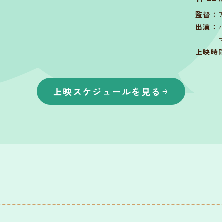
監督
：
出演
：
上映時
上映スケジュールを見る