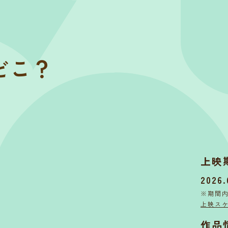
どこ？
上映
2026.
※期間
上映ス
作品