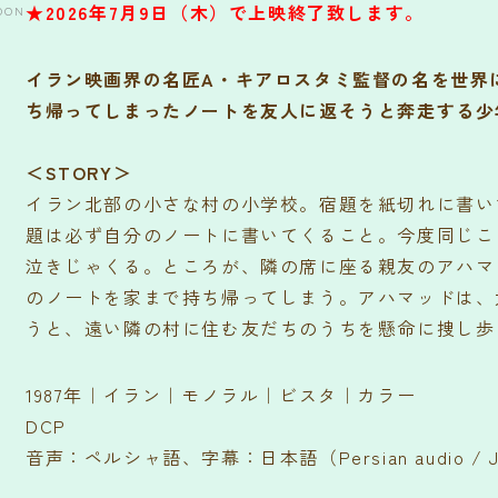
★2026年7月9日（木）で上映終了致します。
NOON
イラン映画界の名匠A・キアロスタミ監督の名を世界
ち帰ってしまったノートを友人に返そうと奔走する少
＜STORY＞
イラン北部の小さな村の小学校。宿題を紙切れに書い
題は必ず自分のノートに書いてくること。今度同じこ
泣きじゃくる。ところが、隣の席に座る親友のアハマ
のノートを家まで持ち帰ってしまう。アハマッドは、
うと、遠い隣の村に住む友だちのうちを懸命に捜し歩
1987年｜イラン｜モノラル｜ビスタ｜カラー
DCP
音声：ペルシャ語、字幕：日本語（Persian audio / Japa