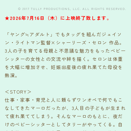
© 2017 TULLY PRODUCTIONS, LLC. ALL RIGHTS RESERVED.
★2026年7月16日（木）に上映終了致します。
「ヤング≒アダルト」でもタッグを組んだジェイソ
ン・ライトマン監督×シャーリーズ・セロン 作品。
3人の子を育てる母親と不思議な魅力をもったベビー
シッターの女性との交流や絆を描く。セロンは体重
を大幅に増加させ、妊娠出産後の疲れ果てた母役を
熱演。
＜STORY＞
仕事・家事・育児と人に頼らずワンオペで何でもこ
なしてきたマーロだったが、3人目の子どもが生まれ
て疲れ果ててしまう。そんなマーロのもとに、夜だ
けのベビーシッターとしてタリーがやってくる。自