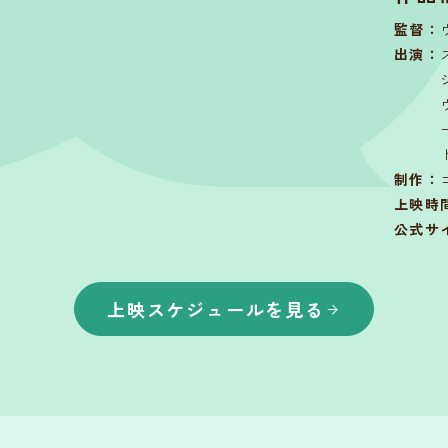
監督
：
出演
：
制作
：
上映時
公式サ
上映スケジュールを見る