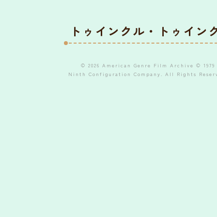
トゥインクル・トゥイン
© 2026 American Genre Film Archive © 1979
Ninth Configuration Company. All Rights Reser