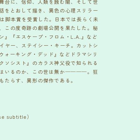
舞台に、信仰、人類を蝕む闇、そして世
話をとおして描き、異色の心理スリラー
では脚本賞を受賞した。日本では長らく未
、この度奇跡の劇場公開を果たした。秘
』『エスケープ・フロム・L.A.』など
レイヤー、ステイシー・キーチ。カットシ
『ウォーキング・デッド』などドラマシリ
クソシスト』のカラス神父役で知られる
はいるのか、この世は無か────。狂
もたらす、異形の傑作である。
 subtitle）