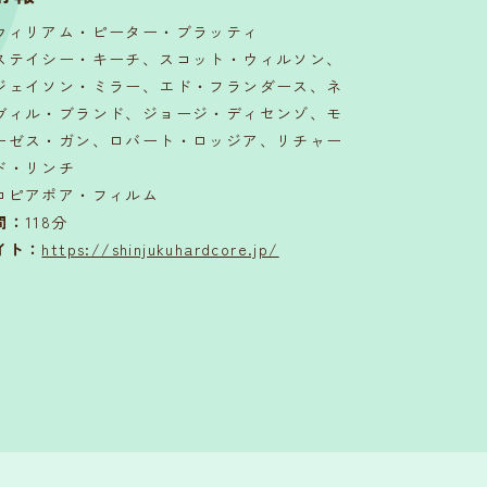
ウィリアム・ピーター・ブラッティ
ステイシー・キーチ、スコット・ウィルソン、
ジェイソン・ミラー、エド・フランダース、ネ
ヴィル・ブランド、ジョージ・ディセンゾ、モ
ーゼス・ガン、ロバート・ロッジア、リチャー
ド・リンチ
コピアポア・フィルム
間
：
118分
イト：
https://shinjukuhardcore.jp/