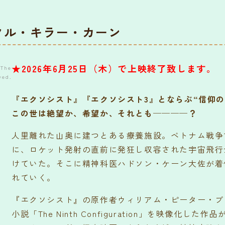
クル・キラー・カーン
★2026年6月25日（木）で上映終了致します。
 The
ved.
『エクソシスト』『エクソシスト3』とならぶ“信仰の
この世は絶望か、希望か、それとも────？
人里離れた山奥に建つとある療養施設。ベトナム戦争
に、ロケット発射の直前に発狂し収容された宇宙飛行
けていた。そこに精神科医ハドソン・ケーン大佐が着
れていく。
『エクソシスト』の原作者ウィリアム・ピーター・ブ
小説「The Ninth Configuration」を映像