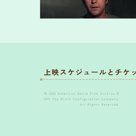
上映スケジュールとチケ
© 2026 American Genre Film Archive ©
1979 The Ninth Configuration Company.
All Rights Reserved.