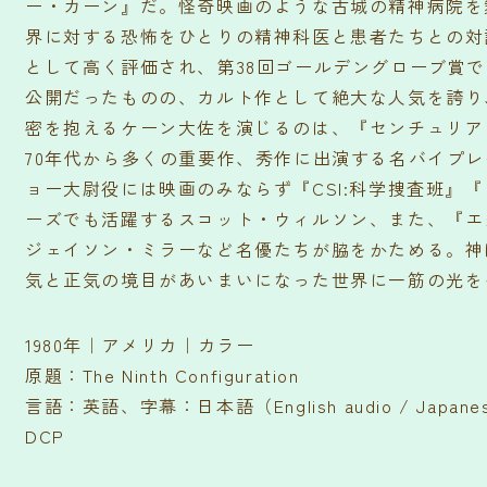
ー・カーン』だ。怪奇映画のような古城の精神病院を
界に対する恐怖をひとりの精神科医と患者たちとの対
として高く評価され、第38回ゴールデングローブ賞
公開だったものの、カルト作として絶大な人気を誇り
密を抱えるケーン大佐を演じるのは、『センチュリアン
70年代から多くの重要作、秀作に出演する名バイプ
ョー大尉役には映画のみならず『CSI:科学捜査班』
ーズでも活躍するスコット・ウィルソン、また、『エ
ジェイソン・ミラーなど名優たちが脇をかためる。神
気と正気の境目があいまいになった世界に一筋の光を
1980年｜アメリカ｜カラー
原題：The Ninth Configuration
言語：英語、字幕：日本語（English audio / Japanese
DCP