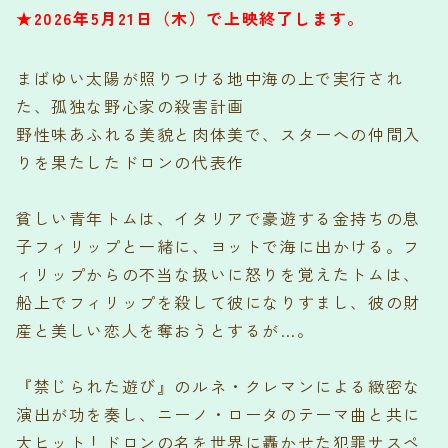
★2026年5月21日（木）で上映終了します。
まばゆい太陽が照りつける地中海の上で実行され
た、孤独な野心家の殺害計画
野性味あふれる美貌と肉体美で、スターへの仲間入
りを果たしたドロンの代表作
貧しい青年トムは、イタリアで豪遊する金持ちの息
子フィリップと一緒に、ヨットで海に出かける。フ
ィリップからの不当な扱いに怒りを覚えたトムは、
船上でフィリップを殺して彼になりすまし、彼の財
産と美しい恋人を奪おうとするが…。
『禁じられた遊び』のルネ・クレマンによる緻密な
演出が功を奏し、ニーノ・ロータのテーマ曲と共に
大ヒット！ドロンの名を世界に轟かせた犯罪サスペ