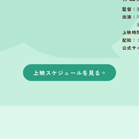
監督
：
出演
：
上映時
配給
：
公式サ
上映スケジュールを見る