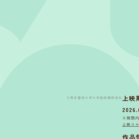
上映
©東京藝術大学大学院映像研究科
2026.
※期間
上映ス
作品