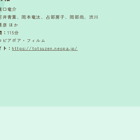
濱口竜介
河井青葉、岡本竜汰、占部房子、岡部尚、渋川
清彦 ほか
間
：
115分
コピアポア・フィルム
イト：
https://totsuzen.neopa.jp/