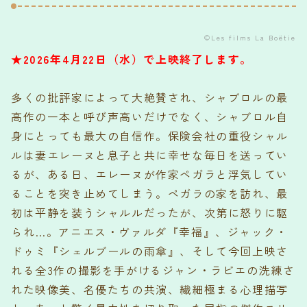
©︎Les films La Boëtie
★2026年4月22日（水）で上映終了します。
多くの批評家によって大絶賛され、シャブロルの最
高作の一本と呼び声高いだけでなく、シャブロル自
身にとっても最大の自信作。保険会社の重役シャル
ルは妻エレーヌと息子と共に幸せな毎日を送ってい
るが、ある日、エレーヌが作家ペガラと浮気してい
ることを突き止めてしまう。ペガラの家を訪れ、最
初は平静を装うシャルルだったが、次第に怒りに駆
られ…。アニエス・ヴァルダ『幸福』、ジャック・
ドゥミ『シェルブールの雨傘』、そして今回上映さ
れる全3作の撮影を手がけるジャン・ラビエの洗練さ
れた映像美、名優たちの共演、繊細極まる心理描写