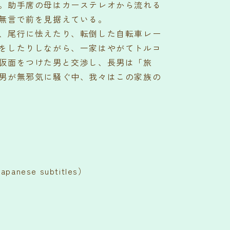
。助手席の母はカーステレオから流れる
無言で前を見据えている。
、尾行に怯えたり、転倒した自転車レー
をしたりしながら、一家はやがてトルコ
仮面をつけた男と交渉し、長男は「旅
男が無邪気に騒ぐ中、我々はこの家族の
nese subtitles）