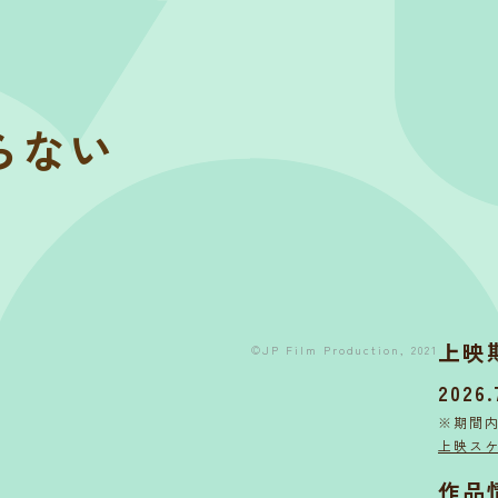
らない
上映
©JP Film Production, 2021
2026.
※期間
上映ス
作品