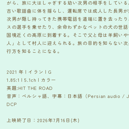
がら、旅に大はしゃぎする幼い次男の相手をしている
古い歌謡曲に体を揺らし、運転席では成人した長男が
次男が隠し持ってきた携帯電話を道端に置き去ったり
スの選手を乗せたり、余命わずかなペットの犬の世話
国境近くの高原に到着する。そこで父と母は羊飼いや
人」として村人に迎えられる。旅の目的を知らない次
行方を知ることになる。
2021 年 | イラン | G
1.85:1 | 5.1ch | カラー
英題:HIT THE ROAD
音声：ペルシャ語、字幕：日本語（Persian audio / Japa
DCP
上映終了日：2026年7月16日(木)