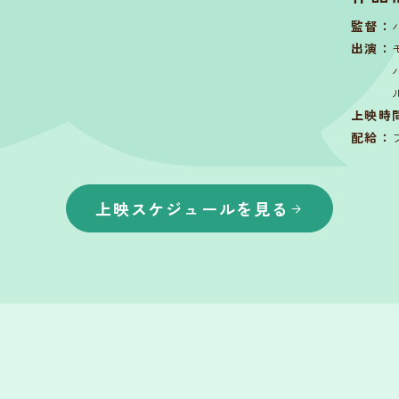
監督
：
出演
：
上映時
配給
：
上映スケジュールを見る