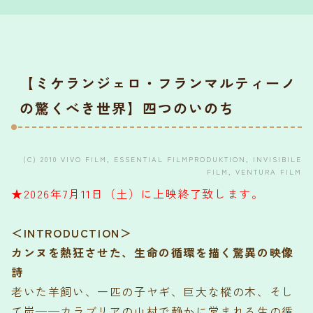
【ミケランジェロ・フランマルティーノ
の驚くべき世界】四つのいのち
(C) 2010 VIVO FILM, ESSENTIAL FILMPRODUKTION, INVISIBILE
FILM, VENTURA FILM
★2026年7月11日（土）に上映終了致します。
＜INTRODUCTION＞
カンヌを熱狂させた、生命の循環を描く驚異の映像
詩
老いた羊飼い、一匹の子ヤギ、巨大な樅の木、そし
て炭──カラブリアの山村で静かに営まれる生の循