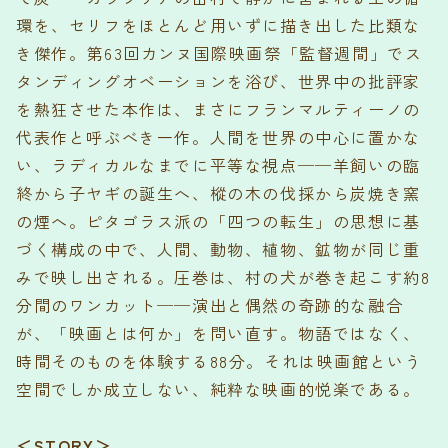
環を、セリフをほとんど用いずに描き出した比類な
き傑作。第63回カンヌ国際映画祭「監督週間」でス
タンディングオベーションを浴び、世界中の批評家
を熱狂させた本作は、まさにフランマルティーノの
代表作と呼ぶべき一作。人間を世界の中心に置かな
い、ラディカルなまでに平等な視点──羊飼いの臨
終から子ヤギの誕生へ、樅の木の伐採から炭焼き窯
の煙へ。ピタゴラス派の「四つの転生」の思想に基
づく構成の中で、人間、動物、植物、鉱物が同じ重
みで映し出される。圧巻は、村の犬が巻き起こす約8
分間のワンカット──演出と偶然の奇跡的な融合
が、「映画とは何か」を問い直す。物語ではなく、
時間そのものを体験する88分。それは映画館という
空間でしか成立しない、純粋な映画的悦楽である。
＜STORY＞